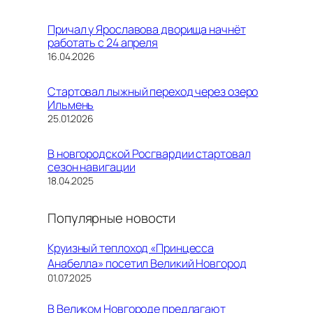
Причал у Ярославова дворища начнёт
работать с 24 апреля
Дата
16.04.2026
Стартовал лыжный переход через озеро
Ильмень
Дата
25.01.2026
В новгородской Росгвардии стартовал
сезон навигации
Дата
18.04.2025
Популярные новости
Круизный теплоход «Принцесса
Анабелла» посетил Великий Новгород
01.07.2025
В Великом Новгороде предлагают