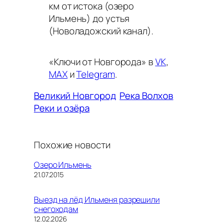
км от истока (озеро
Ильмень) до устья
(Новоладожский канал).
«Ключи от Новгорода» в
VK
,
MAX
и
Telegram
.
Великий Новгород
Река Волхов
Реки и озёра
Похожие новости
Озеро Ильмень
Дата
21.07.2015
Выезд на лёд Ильменя разрешили
снегоходам
Дата
12.02.2026