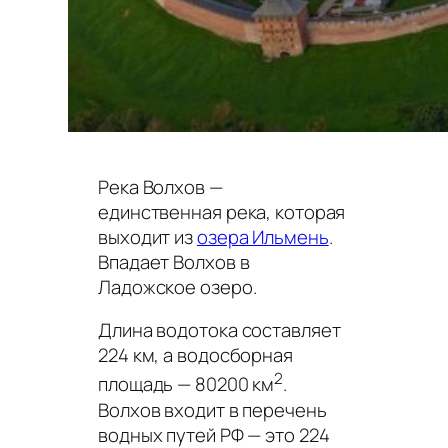
Река Волхов —
единственная река, которая
выходит из
озера Ильмень
.
Впадает Волхов в
Ладожское озеро.
Длина водотока составляет
224 км, а водосборная
2
площадь — 80200 км
.
Волхов входит в перечень
водных путей РФ — это 224