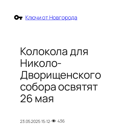
Перейти
к
Ключи от Новгорода
содержимому
Колокола для
Николо-
Дворищенского
собора освятят
26 мая
436
23.05.2025 15:12
·