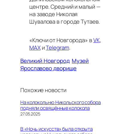
центре. Средний и малый —
на заводе Николая
Шувалова в городе Тутаев.
«Ключи от Новгорода» в
VK
,
MAX
и
Telegram
.
Великий Новгород
Музей
Ярославово дворище
Похожие новости
На колокольню Никольского собора
подняли освящённые колокола
Дата
27.05.2025
В «Ночь искусств» была открыта