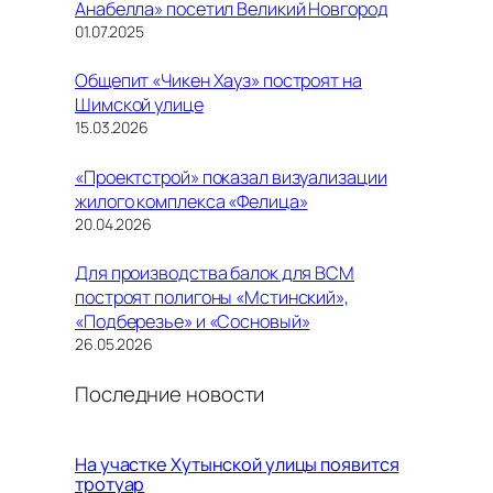
Анабелла» посетил Великий Новгород
01.07.2025
Общепит «Чикен Хауз» построят на
Шимской улице
15.03.2026
«Проектстрой» показал визуализации
жилого комплекса «Фелица»
20.04.2026
Для производства балок для ВСМ
построят полигоны «Мстинский»,
«Подберезье» и «Сосновый»
26.05.2026
Последние новости
На участке Хутынской улицы появится
тротуар