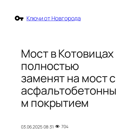
Перейти
к
Ключи от Новгорода
содержимому
Мост в Котовицах
полностью
заменят на мост с
асфальтобетонны
м покрытием
704
03.06.2025 08:31
·