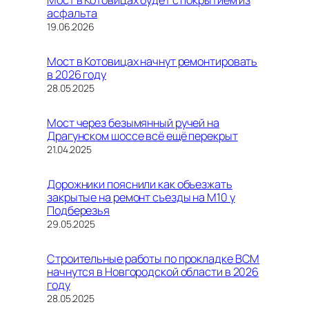
асфальта
Дата
19.06.2026
Мост в Котовицах начнут ремонтировать
в 2026 году
Дата
28.05.2025
Мост через безымянный ручей на
Драгунском шоссе всё ещё перекрыт
Дата
21.04.2025
Дорожники пояснили как объезжать
закрытые на ремонт съезды на М10 у
Подберезья
Дата
29.05.2025
Строительные работы по прокладке ВСМ
начнутся в Новгородской области в 2026
году
Дата
28.05.2025