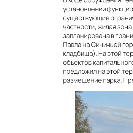
В ходе обсуждений ген
установлении функцио
существующие огранич
частности, жилая зон
запланирована в грани
Павла на Синичьей гор
кладбища). На этой т
объектов капитальног
предложил на этой те
размещение парка. Пр