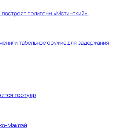
 построят полигоны «Мстинский»,
менили табельное оружие для задержания
вится тротуар
ухо-Маклай