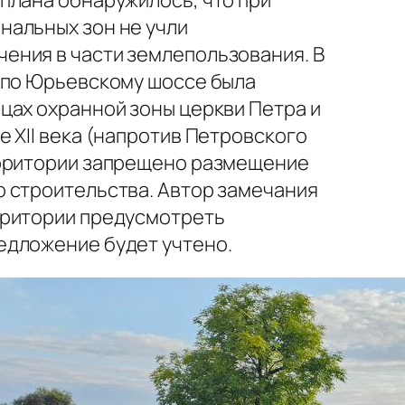
плана обнаружилось, что при
нальных зон не учли
ения в части землепользования. В
а по Юрьевскому шоссе была
цах охранной зоны церкви Петра и
е XII века (напротив Петровского
ерритории запрещено размещение
о строительства. Автор замечания
рритории предусмотреть
едложение будет учтено.