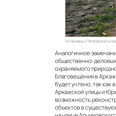
Остановка у Петровского кла
Аналогичное замечани
общественно-деловых 
охраняемого природн
Благовещения в Аркажа
будет учтено, так как 
Аркажской улицы и Юр
возможность реконстр
объектов в существующ
на улице Арциховского