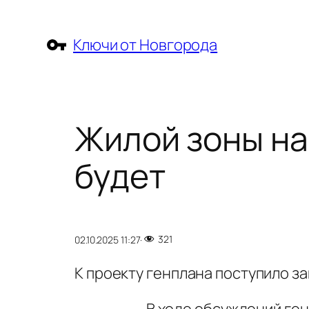
Перейти
к
Ключи от Новгорода
содержимому
Жилой зоны на
будет
321
02.10.2025 11:27
·
К проекту генплана поступило з