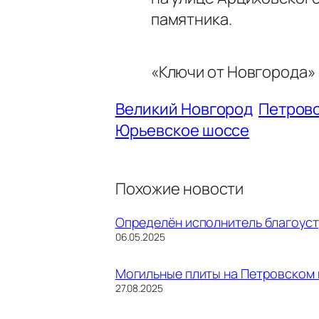
памятника.
«Ключи от Новгорода»
Великий Новгород
Петров
Юрьевское шоссе
Похожие новости
Определён исполнитель благоус
Дата
06.05.2025
Могильные плиты на Петровском 
Дата
27.08.2025