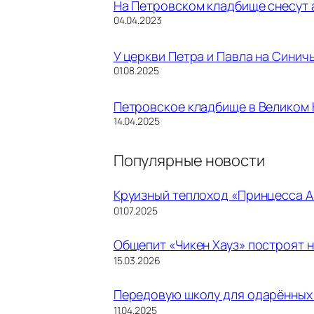
На Петровском кладбище снесут 
Дата
04.04.2023
У церкви Петра и Павла на Синич
Дата
01.08.2025
Петровское кладбище в Великом 
Дата
14.04.2025
Популярные новости
Круизный теплоход «Принцесса А
01.07.2025
Общепит «Чикен Хауз» построят 
15.03.2026
Передовую школу для одарённых 
11.04.2025