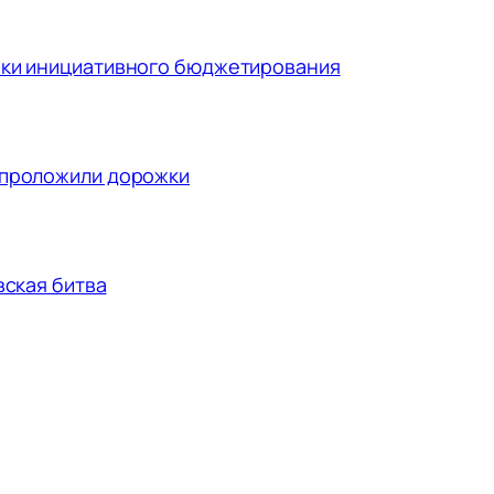
ики инициативного бюджетирования
 проложили дорожки
вская битва