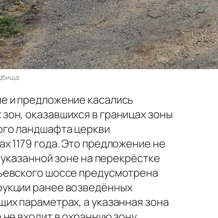
дбища.
е и предложение касались
зон, оказавшихся в границах зоны
ого ландшафта церкви
х 1179 года. Это предложение не
в указанной зоне на перекрёстке
ьевского шоссе предусмотрена
укции ранее возведённых
их параметрах, а указанная зона
 не входит в охранную зону