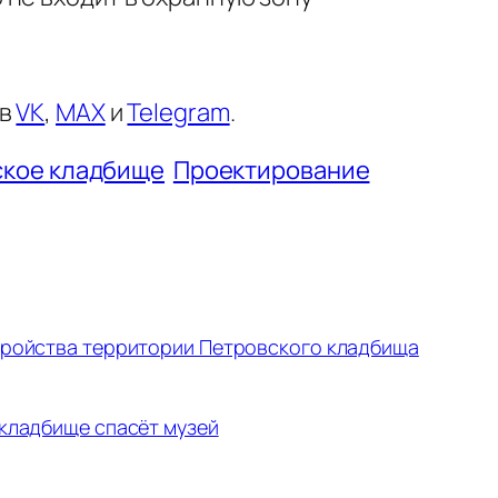
 в
VK
,
MAX
и
Telegram
.
ское кладбище
Проектирование
тройства территории Петровского кладбища
кладбище спасёт музей