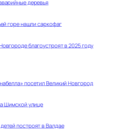
аварийные деревья
ьей горе нашли саркофаг
Новгороде благоустроят в 2025 году
набелла» посетил Великий Новгород
на Шимской улице
детей построят в Валдае