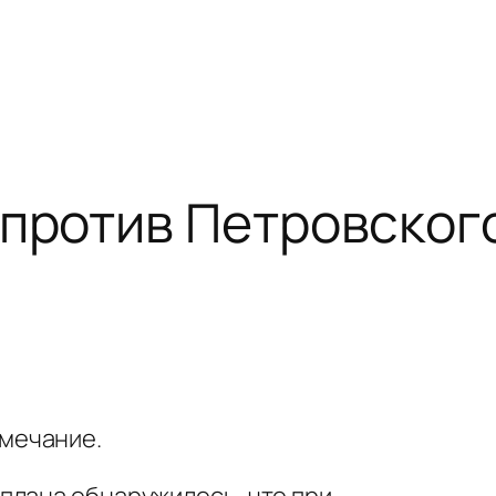
против Петровског
амечание.