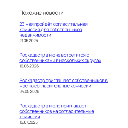
Похожие новости
23 мая пройдёт согласительная
комиссия для собственников
недвижимости
Дата
21.05.2025
Роскадастр в июне встретится с
собственниками в нескольких округах
Дата
10.06.2026
Роскадастр приглашает собственников в
мае на согласительные комиссии
Дата
04.05.2026
Роскадастр в июле приглашает
собственников на согласительные
комиссии
Дата
15.07.2025