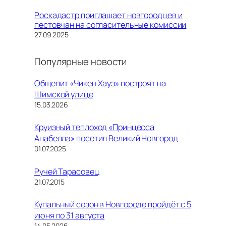
Роскадастр приглашает новгородцев и
пестовчан на согласительные комиссии
Дата
27.09.2025
Популярные новости
Общепит «Чикен Хауз» построят на
Шимской улице
15.03.2026
Круизный теплоход «Принцесса
Анабелла» посетил Великий Новгород
01.07.2025
Ручей Тарасовец
21.07.2015
Купальный сезон в Новгороде пройдёт с 5
июня по 31 августа
14.05.2026