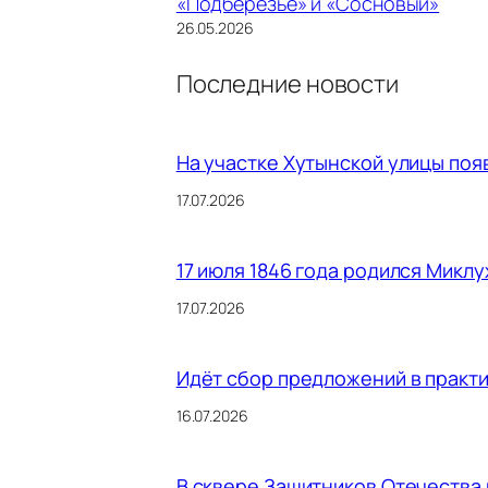
«Подберезье» и «Сосновый»
26.05.2026
Последние новости
На участке Хутынской улицы поя
17.07.2026
17 июля 1846 года родился Микл
17.07.2026
Идёт сбор предложений в практ
16.07.2026
В сквере Защитников Отечества