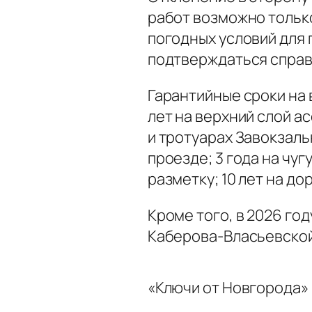
работ возможно тольк
погодных условий для
подтверждаться справ
Гарантийные сроки на 
лет на верхний слой а
и тротуарах Завокзаль
проезде; 3 года на чуг
разметку; 10 лет на до
Кроме того, в 2026 го
Каберова-Власьевской
«Ключи от Новгорода»