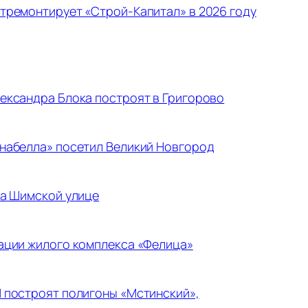
тремонтирует «Строй-Капитал» в 2026 году
ександра Блока построят в Григорово
набелла» посетил Великий Новгород
на Шимской улице
ации жилого комплекса «Фелица»
 построят полигоны «Мстинский»,