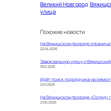
Великий Новгород
Вяжищс
улица
Похожие новости
На Вяжищском проезде огранича
Дата
22.04.2026
Завокзальную улицу и Вяжищский
Дата
18.12.2025
Идёт поиск подрядчика на ремон
Дата
24.11.2025
На Вяжищском проезде «Солид» п
Дата
21.05.2026