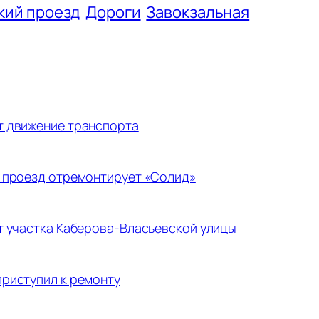
кий проезд
Дороги
Завокзальная
т движение транспорта
 проезд отремонтирует «Солид»
т участка Каберова-Власьевской улицы
риступил к ремонту