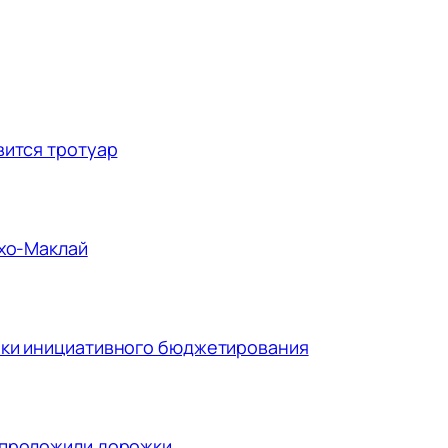
вится тротуар
ухо-Маклай
ики инициативного бюджетирования
 проложили дорожки