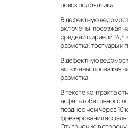
поиск подрядчика.
В дефектную ведомост
включены: проезжая ч
средней шириной 14,4 
разметка; тротуары и
В дефектную ведомост
включены: проезжая ч
разметка.
В тексте контракта от
асфальтобетонного по
позднее чем через 10 
фрезерования асфальт
Отклонение в сторону