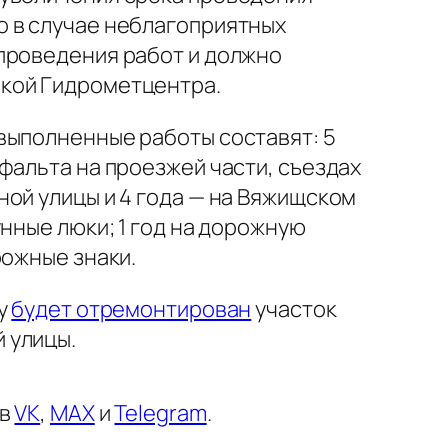
о в случае неблагоприятных
 проведения работ и должно
кой Гидрометцентра.
выполненные работы составят: 5
сфальта на проезжей части, съездах
ной улицы и 4 года — на Вяжищском
унные люки; 1 год на дорожную
рожные знаки.
ду
будет отремонтирован
участок
 улицы.
 в
VK
,
MAX
и
Telegram
.