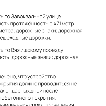
ь по Завокзальной улице
асть протяжённостью 471 метр
метра; дорожные знаки; дорожная
 пешеходные дорожки.
ь по Вяжищскому проезду
асть; дорожные знаки; дорожная
мечено, что устройство
крытия должно проводиться не
календарных дней после
обетонного покрытия.
 увеличения срока проведения