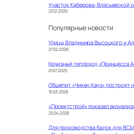
Участок Каберова-Власьевской о
Дата
22.12.2025
Популярные новости
Улицы Владимира Высоцкого и Ал
27.02.2026
Круизный теплоход «Принцесса А
01.07.2025
Общепит «Чикен Хауз» построят 
15.03.2026
«Проектстрой» показал визуализ
20.04.2026
Для производства балок для ВСМ