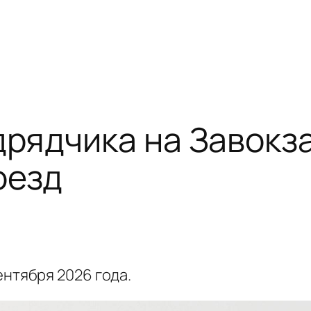
дрядчика на Завокз
оезд
ентября 2026 года.