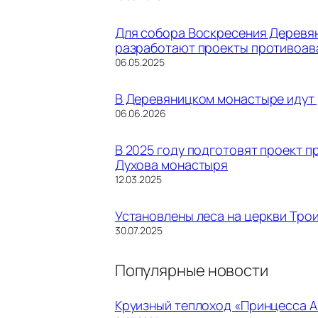
Для собора Воскресения Деревян
разработают проекты противоав
Дата
06.05.2025
В Деревяницком монастыре идут 
Дата
06.06.2026
В 2025 году подготовят проект 
Духова монастыря
Дата
12.03.2025
Установлены леса на церкви Тро
Дата
30.07.2025
Популярные новости
Круизный теплоход «Принцесса А