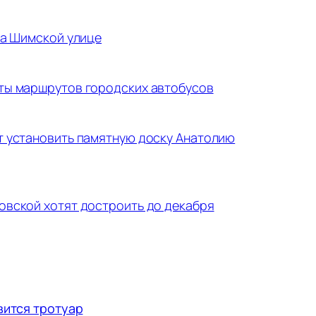
на Шимской улице
ты маршрутов городских автобусов
 установить памятную доску Анатолию
вской хотят достроить до декабря
вится тротуар