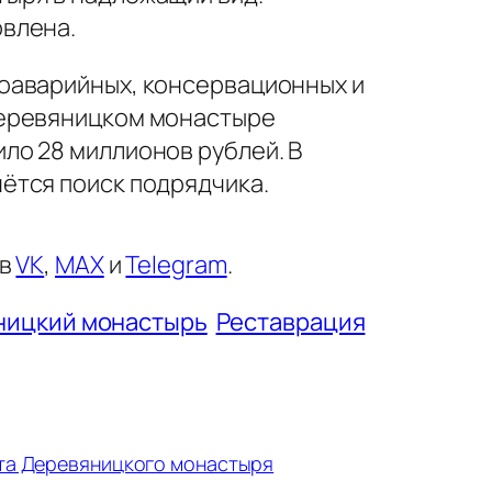
влена.
оаварийных, консервационных и
Деревяницком монастыре
ло 28 миллионов рублей. В
ётся поиск подрядчика.
 в
VK
,
MAX
и
Telegram
.
ницкий монастырь
Реставрация
та Деревяницкого монастыря