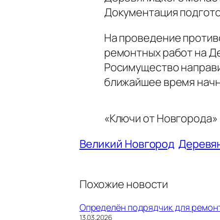
Документация подгото
На проведение против
ремонтных работ на 
Росимущество направи
ближайшее время начн
«Ключи от Новгорода»
Великий Новгород
Деревя
Похожие новости
Определён подрядчик для ремон
Дата
13.03.2026