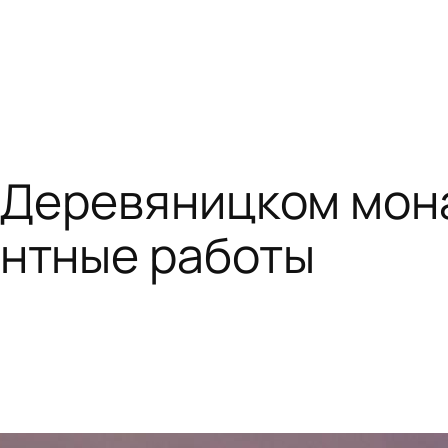
а Деревяницком мо
онтные работы