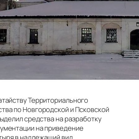
атайству Территориального
тва по Новгородской и Псковской
выделил средства на разработку
ументации на приведение
ыря в надлежащий вид.