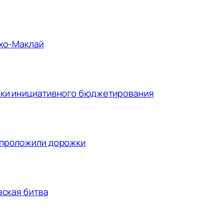
ухо-Маклай
ики инициативного бюджетирования
 проложили дорожки
вская битва