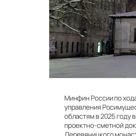
Минфин России по ход
управления Росимущес
областям в 2025 году 
проектно-сметной док
Деревяницкого монаст