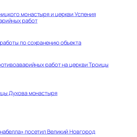
ицкого монастыря и церкви Успения
арийных работ
работы по сохранению объекта
противоаварийных работ на церкви Троицы
ицы Духова монастыря
набелла» посетил Великий Новгород