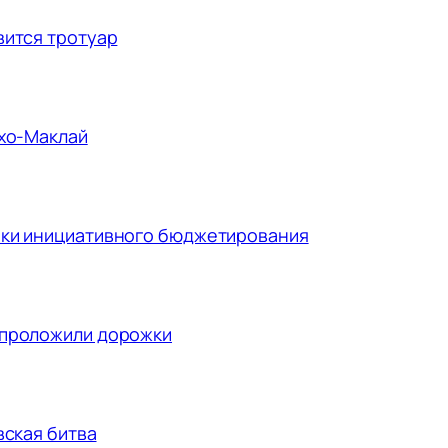
вится тротуар
ухо-Маклай
ики инициативного бюджетирования
 проложили дорожки
вская битва