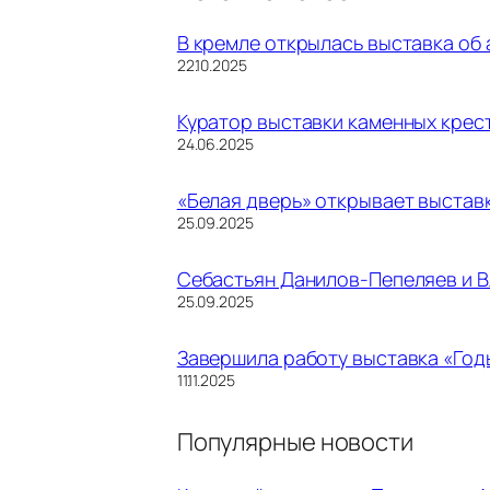
В кремле открылась выставка об
Дата
22.10.2025
Куратор выставки каменных крес
Дата
24.06.2025
«Белая дверь» открывает выстав
Дата
25.09.2025
Себастьян Данилов-Пепеляев и 
Дата
25.09.2025
Завершила работу выставка «Го
Дата
11.11.2025
Популярные новости