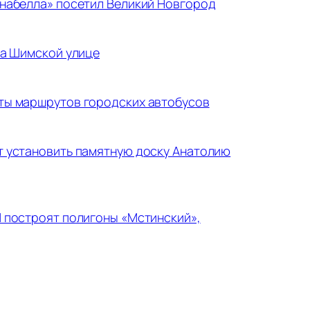
набелла» посетил Великий Новгород
на Шимской улице
ты маршрутов городских автобусов
 установить памятную доску Анатолию
 построят полигоны «Мстинский»,