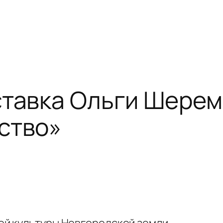
ставка Ольги Шере
ство»