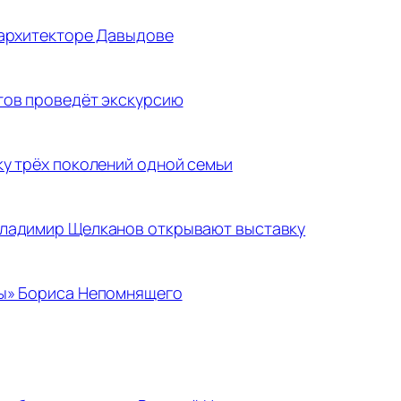
 архитекторе Давыдове
тов проведёт экскурсию
ку трёх поколений одной семьи
Владимир Щелканов открывают выставку
ды» Бориса Непомнящего