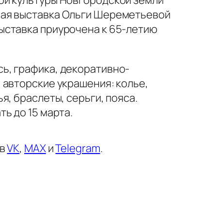
ой культуры Новгородской земли
ая выставка Ольги Шереметьевой
ыставка приурочена к 65-летию
ь, графика, декоративно-
 авторские украшения: колье,
я, браслеты, серьги, пояса.
ь до 15 марта.
 в
VK
,
MAX
и
Telegram
.