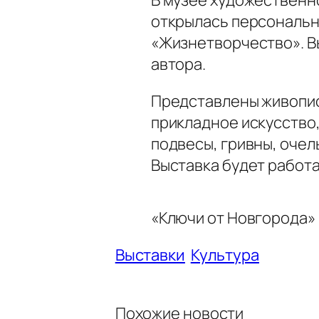
В музее художественн
открылась персональн
«Жизнетворчество». В
автора.
Представлены живопис
прикладное искусство,
подвесы, гривны, очель
Выставка будет работат
«Ключи от Новгорода»
Выставки
Культура
Похожие новости