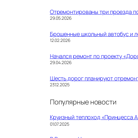
Отремонтированы три проезда по
Дата
29.05.2026
Брошенные школьный автобус и л
Дата
12.02.2026
Начался ремонт по проекту «Дор
Дата
29.04.2026
Шесть дорог планируют отремонт
Дата
23.12.2025
Популярные новости
Круизный теплоход «Принцесса А
01.07.2025