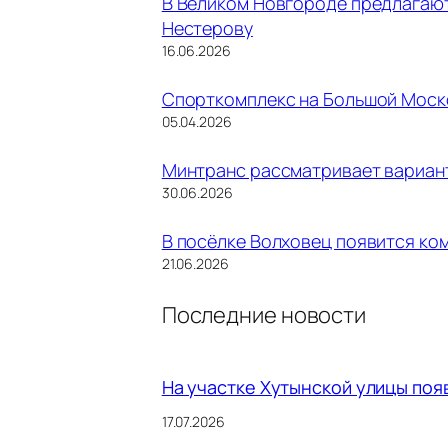
В Великом Новгороде предлагают
Нестерову
16.06.2026
Спорткомплекс на Большой Моско
05.04.2026
Минтранс рассматривает вариан
30.06.2026
В посёлке Волховец появится ко
21.06.2026
Последние новости
На участке Хутынской улицы поя
17.07.2026