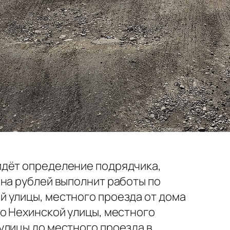
идёт определение подрядчика,
она рублей выполнит работы по
й улицы, местного проезда от дома
до Нехинской улицы, местного
улицы до местного проезда в