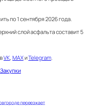
ть по 1 сентября 2026 года.
ерхний слой асфальта составит 5
 в
VK
,
MAX
и
Telegram
.
Закупки
Новгороде переезжает