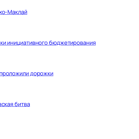
ухо-Маклай
ики инициативного бюджетирования
 проложили дорожки
вская битва