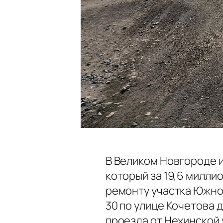
В Великом Новгороде 
который за 19,6 милли
ремонту участка Южно
30 по улице Кочетова 
проезда от Нехинской 