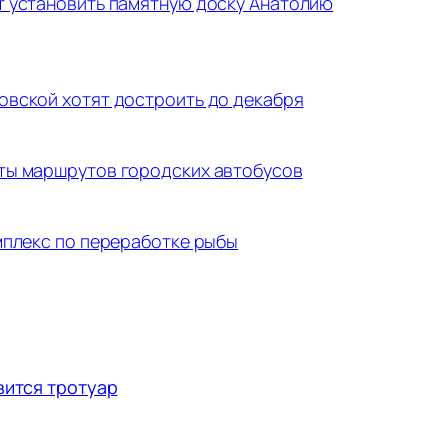
 установить памятную доску Анатолию
вской хотят достроить до декабря
ты маршрутов городских автобусов
мплекс по переработке рыбы
вится тротуар