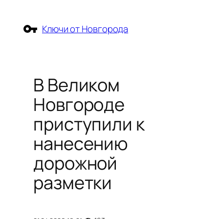
Перейти
к
Ключи от Новгорода
содержимому
В Великом
Новгороде
приступили к
нанесению
дорожной
разметки