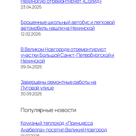
Нехинскую отремонтирует «Солид»
Дата
23.04.2025
Брошенные школьный автобус и легковой
автомобиль нашли на Нехинской
Дата
12.02.2026
В Великом Новгороде отремонтируют
участки Большой Санкт-Петербургской и
Нехинской
Дата
09.04.2025
Завершены ремонтные работы на
Луговой улице
Дата
30.09.2025
Популярные новости
Круизный теплоход «Принцесса
Анабелла» посетил Великий Новгород
01.07.2025