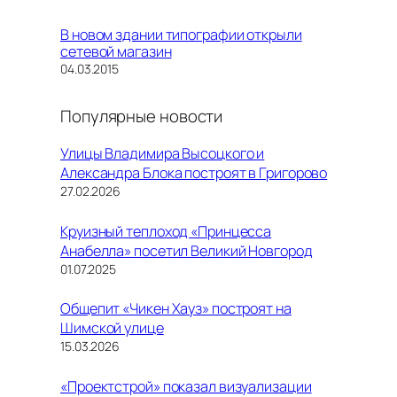
В новом здании типографии открыли
сетевой магазин
Дата
04.03.2015
Популярные новости
Улицы Владимира Высоцкого и
Александра Блока построят в Григорово
27.02.2026
Круизный теплоход «Принцесса
Анабелла» посетил Великий Новгород
01.07.2025
Общепит «Чикен Хауз» построят на
Шимской улице
15.03.2026
«Проектстрой» показал визуализации