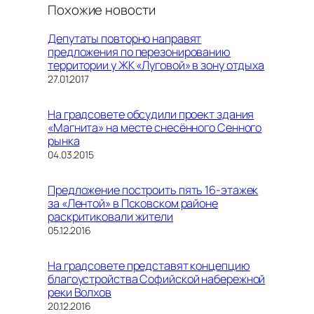
Похожие новости
Депутаты повторно направят
предложения по перезонированию
территории у ЖК «Луговой» в зону отдыха
Дата
27.01.2017
На градсовете обсудили проект здания
«Магнита» на месте снесённого Сенного
рынка
Дата
04.03.2015
Предложение построить пять 16-этажек
за «Лентой» в Псковском районе
раскритиковали жители
Дата
05.12.2016
На градсовете представят концепцию
благоустройства Софийской набережной
реки Волхов
Дата
20.12.2016