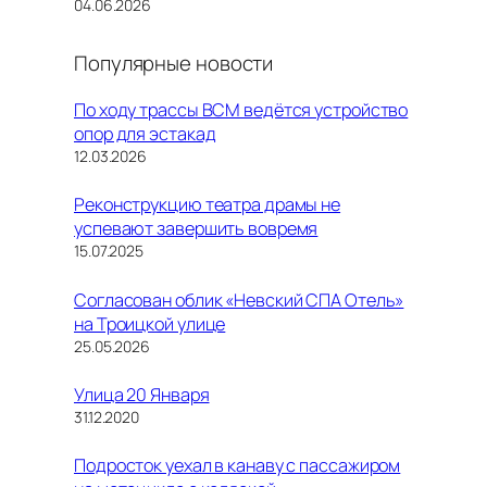
Дата
04.06.2026
Популярные новости
По ходу трассы ВСМ ведётся устройство
опор для эстакад
12.03.2026
Реконструкцию театра драмы не
успевают завершить вовремя
15.07.2025
Согласован облик «Невский СПА Отель»
на Троицкой улице
25.05.2026
Улица 20 Января
31.12.2020
Подросток уехал в канаву с пассажиром