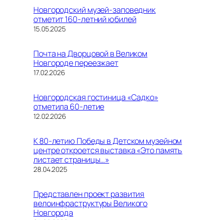
Новгородский музей-заповедник
отметит 160-летний юбилей
Дата
15.05.2025
Почта на Дворцовой в Великом
Новгороде переезжает
Дата
17.02.2026
Новгородская гостиница «Садко»
отметила 60-летие
Дата
12.02.2026
К 80-летию Победы в Детском музейном
центре откроется выставка «Это память
листает страницы…»
Дата
28.04.2025
Представлен проект развития
велоинфраструктуры Великого
Новгорода