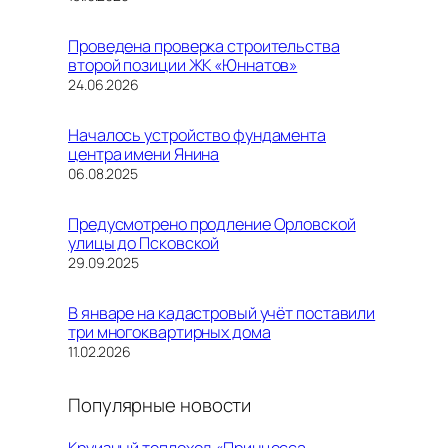
Проведена проверка строительства
второй позиции ЖК «Юннатов»
Дата
24.06.2026
Началось устройство фундамента
центра имени Янина
Дата
06.08.2025
Предусмотрено продление Орловской
улицы до Псковской
Дата
29.09.2025
В январе на кадастровый учёт поставили
три многоквартирных дома
Дата
11.02.2026
Популярные новости
Круизный теплоход «Принцесса