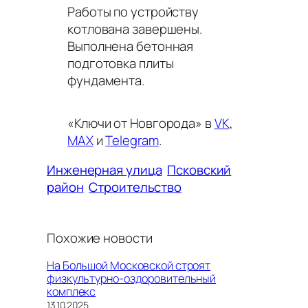
Работы по устройству
котлована завершены.
Выполнена бетонная
подготовка плиты
фундамента.
«Ключи от Новгорода» в
VK
,
MAX
и
Telegram
.
Инженерная улица
Псковский
район
Строительство
Похожие новости
На Большой Московской строят
физкультурно-оздоровительный
комплекс
Дата
13.10.2025