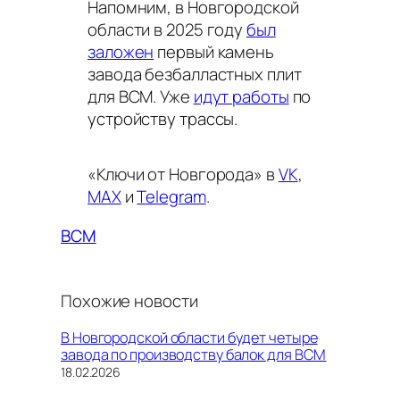
Напомним, в Новгородской
области в 2025 году
был
заложен
первый камень
завода безбалластных плит
для ВСМ. Уже
идут работы
по
устройству трассы.
«Ключи от Новгорода» в
VK
,
MAX
и
Telegram
.
ВСМ
Похожие новости
В Новгородской области будет четыре
завода по производству балок для ВСМ
Дата
18.02.2026