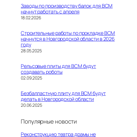
Заводы по производству балок для ВСМ
начнут работать с апреля
Дата
18.02.2026
Строительные работы по прокладке ВСМ
начнутся в Новгородской области в 2026
году
Дата
28.05.2025
Рельсовые плиты для ВСМ будут
создавать роботы
Дата
02.09.2025
Безбалластную плиту для ВСМ будут
делать в Новгородской области
Дата
20.06.2025
Популярные новости
Реконструкцию театра драмы не